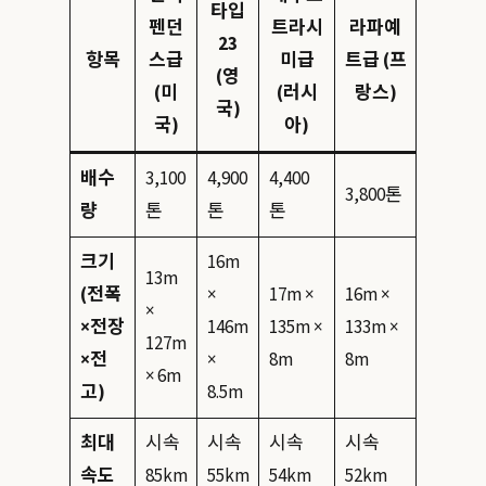
타입
펜던
트라시
라파예
23
항목
스급
미급
트급 (프
(영
(미
(러시
랑스)
국)
국)
아)
배수
3,100
4,900
4,400
3,800톤
량
톤
톤
톤
크기
16m
13m
(전폭
×
17m ×
16m ×
×
×전장
146m
135m ×
133m ×
127m
×전
×
8m
8m
× 6m
고)
8.5m
최대
시속
시속
시속
시속
속도
85km
55km
54km
52km