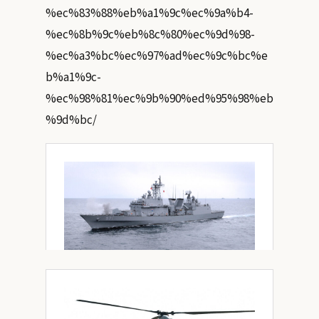
%ec%83%88%eb%a1%9c%ec%9a%b4-
%ec%8b%9c%eb%8c%80%ec%9d%98-
%ec%a3%bc%ec%97%ad%ec%9c%bc%e
b%a1%9c-
%ec%98%81%ec%9b%90%ed%95%98%eb
%9d%bc/