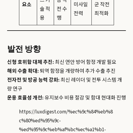
스 기
잠 작
요소
미사일
군 작전
술 적
전 수
전력
최적화
용
행
발전 방향
신형 호위함 대체 추진:
최신 연안 방어 함정 개발 필요
해외 수출 확대:
퇴역 함정을 개량하여 추가 수출 추진
전자전 및 방공 능력 강화:
최신 레이더 및 전투 시스템 개
량 연구
운용 효율성 개선:
유지보수 비용 절감 및 함대 현대화 진행
https://luxdigest.com/%ec%9c%84%eb%8
c%80%ed%95%9c-
%ed%95%9c%eb%af%bc%ec%a1%b1-