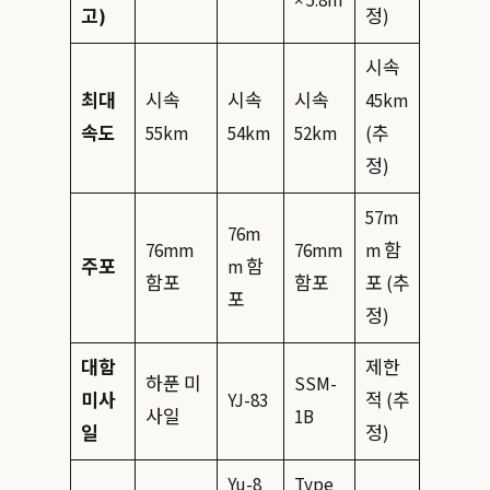
× 5.8m
고)
정)
시속
최대
시속
시속
시속
45km
속도
55km
54km
52km
(추
정)
57m
76m
76mm
76mm
m 함
주포
m 함
함포
함포
포 (추
포
정)
대함
제한
하푼 미
SSM-
미사
YJ-83
적 (추
사일
1B
일
정)
Yu-8
Type