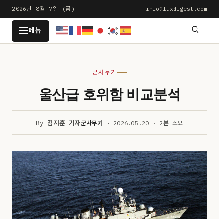
본
2026년 8월 7일 (금)
info@luxdigest.com
문
LUXDIGEST
메뉴
으
로
건
군사무기
너
뛰
울산급 호위함 비교분석
기
By
김지훈 기자
군사무기
· 2026.05.20 · 2분 소요