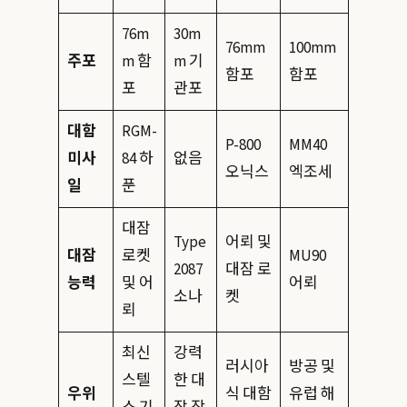
76m
30m
76mm
100mm
주포
m 함
m 기
함포
함포
포
관포
대함
RGM-
P-800
MM40
미사
84 하
없음
오닉스
엑조세
일
푼
대잠
Type
어뢰 및
대잠
로켓
MU90
2087
대잠 로
능력
및 어
어뢰
소나
켓
뢰
최신
강력
러시아
방공 및
스텔
한 대
우위
식 대함
유럽 해