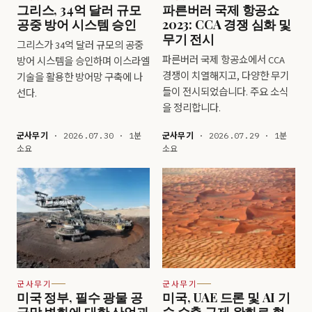
그리스, 34억 달러 규모
파른버러 국제 항공쇼
공중 방어 시스템 승인
2023: CCA 경쟁 심화 및
무기 전시
그리스가 34억 달러 규모의 공중
파른버러 국제 항공쇼에서 CCA
방어 시스템을 승인하며 이스라엘
경쟁이 치열해지고, 다양한 무기
기술을 활용한 방어망 구축에 나
들이 전시되었습니다. 주요 소식
선다.
을 정리합니다.
군사무기
· 2026.07.30 · 1분
군사무기
· 2026.07.29 · 1분
소요
소요
군사무기
군사무기
미국 정부, 필수 광물 공
미국, UAE 드론 및 AI 기
급망 변화에 대한 산업과
술 수출 규제 완화로 협