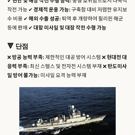
✔
연안 및 해상 작전 수행 능력:
중형 호위함으로서 다목적
작전 가능 ✔
경제적 운용 가능:
구축함 대비 저렴한 유지보
수 비용 ✔
해외 수출 성공:
퇴역 후 개량하여 필리핀 해군
등에 판매 ✔
대함 미사일 및 대잠 작전 수행 가능
🔻
단점
❌
방공 능력 부족:
제한적인 대공 방어 시스템 ❌
현대전 대
응력 부족:
최신 스텔스 및 전자전 시스템 부재 ❌
탄도미사
일 방어 불가능:
미사일 요격 능력 부재