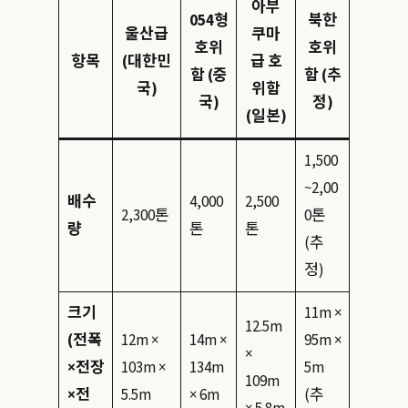
아부
054형
북한
울산급
쿠마
호위
호위
항목
(대한민
급 호
함 (중
함 (추
국)
위함
국)
정)
(일본)
1,500
~2,00
배수
4,000
2,500
2,300톤
0톤
량
톤
톤
(추
정)
크기
11m ×
12.5m
(전폭
12m ×
14m ×
95m ×
×
×전장
103m ×
134m
5m
109m
×전
5.5m
× 6m
(추