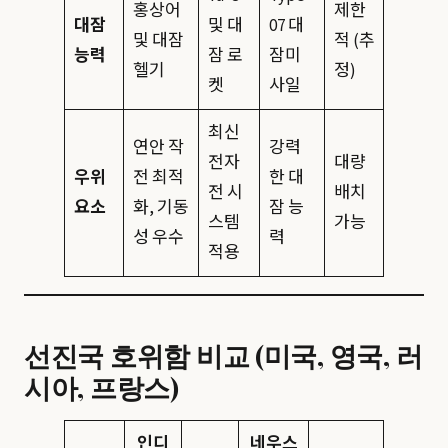
홍상어
제한
대잠
및 대
07 대
및 대잠
적 (추
능력
잠 로
잠미
헬기
정)
켓
사일
최신
연안 작
강력
전자
대량
우위
전 최적
한 대
전 시
배치
요소
화, 기동
잠 능
스템
가능
성 우수
력
적용
선진국 호위함 비교 (미국, 영국, 러
시아, 프랑스)
인디
네우스