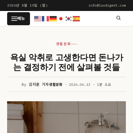
본
2026년 8월 10일 (월)
info@luxdigest.com
문
LUXDIGEST
메뉴
으
로
건
생활문화
너
뛰
욕실 악취로 고생한다면 돈나가
기
는 결정하기 전에 살펴볼 것들
By
김지훈 기자
생활문화
· 2026.06.13 · 1분 소요