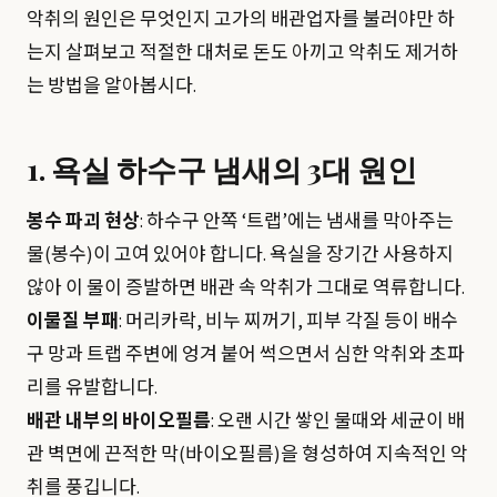
악취의 원인은 무엇인지 고가의 배관업자를 불러야만 하
는지 살펴보고 적절한 대처로 돈도 아끼고 악취도 제거하
는 방법을 알아봅시다.
1. 욕실 하수구 냄새의 3대 원인
봉수 파괴 현상
: 하수구 안쪽 ‘트랩’에는 냄새를 막아주는
물(봉수)이 고여 있어야 합니다. 욕실을 장기간 사용하지
않아 이 물이 증발하면 배관 속 악취가 그대로 역류합니다.
이물질 부패
: 머리카락, 비누 찌꺼기, 피부 각질 등이 배수
구 망과 트랩 주변에 엉겨 붙어 썩으면서 심한 악취와 초파
리를 유발합니다.
배관 내부의 바이오필름
: 오랜 시간 쌓인 물때와 세균이 배
관 벽면에 끈적한 막(바이오필름)을 형성하여 지속적인 악
취를 풍깁니다.