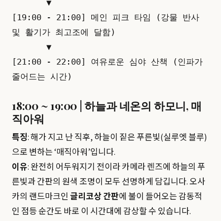
       ▼

[19:00 - 21:00] 메인 피크 타임 (강물 반사 
및 활기가 최고조에 달함)

       ▼

[21:00 - 22:00] 여유로운 심야 산책 (인파가 
18:00 ~ 19:00 | 하늘과 네온의 하모니, 매
직아워
특징
: 해가 지고 난 직후, 하늘이 짙은 푸른빛(실루엣 블루)
으로 변하는 ‘매직아워’입니다.
이유
: 완전히 어두워지기 전이라 카메라 렌즈에 하늘의 푸
른빛과 간판의 원색 조명이 모두 선명하게 담깁니다. 오사
카의 랜드마크인
글리코상 간판
에 불이 들어오는 감동적
인 점등 순간도 바로 이 시간대에 감상할 수 있습니다.