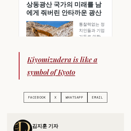
Kiyomizudera is like a
symbol of Kyoto
FACEBOOK
X
WHATSAPP
EMAIL
김지훈 기자