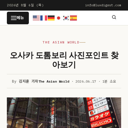
본
2026년 8월 6일 (목)
info@luxdigest.com
문
LUXDIGEST
메뉴
으
로
건
THE ASIAN WORLD
너
뛰
오사카 도톰보리 사진포인트 찾
기
아보기
By
김지훈 기자
The Asian World
· 2026.06.17 · 1분 소요