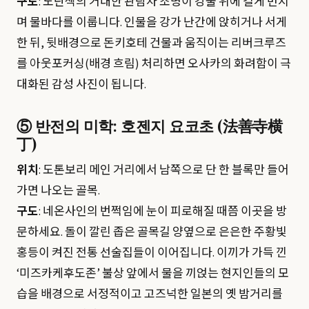
구도
: 노란색의 거대한 관람차 조명이 강물 위에 길게 번지
며 물바다를 이룹니다. 인물을 강가 난간에 앉히거나 서게
한 뒤, 뒷배경으로 돈키호테 건물과 움직이는 리버크루즈
를 아웃포커싱(배경 흐림) 처리하면 오사카의 화려함이 극
대화된 감성 사진이 됩니다.
⑤ 반전의 미학: 호젠지 요코초 (法善寺横
丁)
위치
: 도톤보리 메인 거리에서 남쪽으로 단 한 블록만 들어
가면 나오는 골목.
구도
: 네온사인의 번쩍임에 눈이 피로해질 때쯤 이곳을 방
문하세요. 돌이 깔린 좁은 골목길 양옆으로 은은한 주황빛
홍등이 켜진 전통 선술집들이 이어집니다. 이끼가 가득 낀
‘미즈카케후도존’ 불상 앞에서 물을 끼얹는 현지인들의 모
습을 배경으로 서정적이고 고즈넉한 일본의 옛 밤거리를