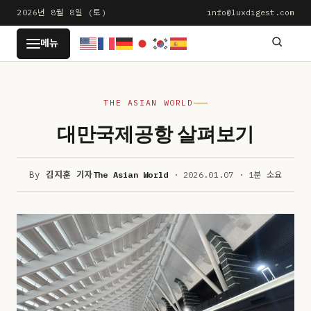
본
2026년 8월 8일 (토)
info@luxdigest.com
문
LUXDIGEST
메뉴
으
로
건
THE ASIAN WORLD
너
뛰
대만국제공항 살펴보기
기
By
김지훈 기자
The Asian World
· 2026.01.07 · 1분 소요